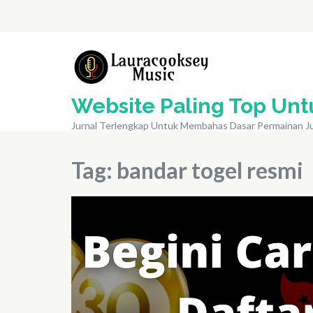
Lompat
ke
konten
(Tekan
Enter)
Website Paling Top Unt
Jurnal Terlengkap Untuk Membahas Dasar Permainan Ju
Tag:
bandar togel resmi