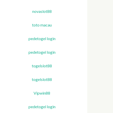
novaslot88
toto macau
pedetogel login
pedetogel login
togelslot88
togelslot88
Vipwin88
pedetogel login