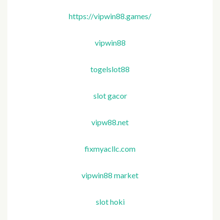
https://vipwin88.games/
vipwin88
togelslot88
slot gacor
vipw88.net
fixmyacllc.com
vipwin88 market
slot hoki