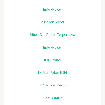
Indo7Poker
login idn poker
Situs IDN Poker Terpercaya
Indo7Poker
IDN Poker
Daftar Poker IDN
IDN Poker Resmi
Dadu Online