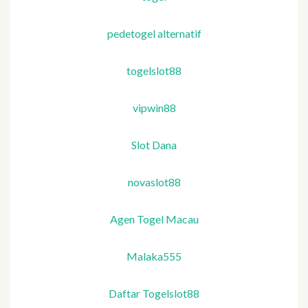
pedetogel alternatif
togelslot88
vipwin88
Slot Dana
novaslot88
Agen Togel Macau
Malaka555
Daftar Togelslot88