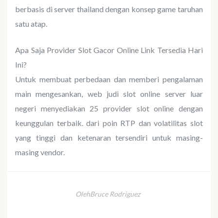
berbasis di server thailand dengan konsep game taruhan
satu atap.
Apa Saja Provider Slot Gacor Online Link Tersedia Hari
Ini?
Untuk membuat perbedaan dan memberi pengalaman
main mengesankan, web judi slot online server luar
negeri menyediakan 25 provider slot online dengan
keunggulan terbaik. dari poin RTP dan volatilitas slot
yang tinggi dan ketenaran tersendiri untuk masing-
masing vendor.
OlehBruce Rodriguez