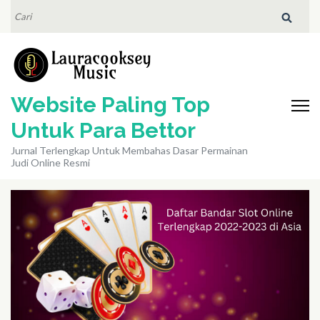
Lompat
PENCARIAN
UNTUK:
ke
konten
(Tekan
Enter)
Website Paling Top
Untuk Para Bettor
Jurnal Terlengkap Untuk Membahas Dasar Permainan
Judi Online Resmi