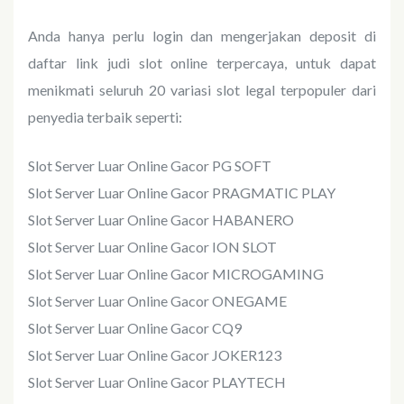
Anda hanya perlu login dan mengerjakan deposit di
daftar link judi slot online terpercaya, untuk dapat
menikmati seluruh 20 variasi slot legal terpopuler dari
penyedia terbaik seperti:
Slot Server Luar Online Gacor PG SOFT
Slot Server Luar Online Gacor PRAGMATIC PLAY
Slot Server Luar Online Gacor HABANERO
Slot Server Luar Online Gacor ION SLOT
Slot Server Luar Online Gacor MICROGAMING
Slot Server Luar Online Gacor ONEGAME
Slot Server Luar Online Gacor CQ9
Slot Server Luar Online Gacor JOKER123
Slot Server Luar Online Gacor PLAYTECH