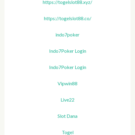
https://togelslot88.xyz/
https://togelslot88.co/
indo7poker
Indo7Poker Login
Indo7Poker Login
Vipwin88
Live22
Slot Dana
Togel