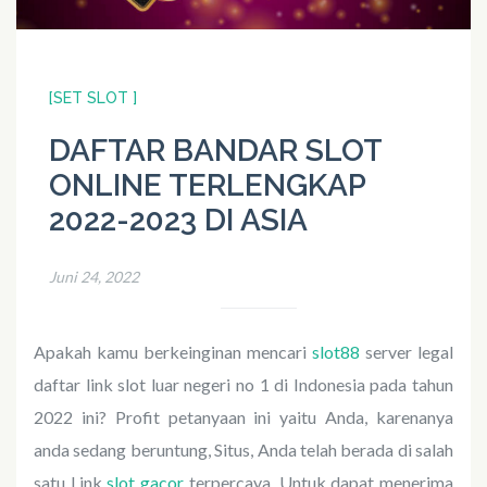
[SET SLOT ]
DAFTAR BANDAR SLOT
ONLINE TERLENGKAP
2022-2023 DI ASIA
Juni 24, 2022
Apakah kamu berkeinginan mencari
slot88
server legal
daftar link slot luar negeri no 1 di Indonesia pada tahun
2022 ini? Profit petanyaan ini yaitu Anda, karenanya
anda sedang beruntung, Situs, Anda telah berada di salah
satu Link
slot gacor
terpercaya. Untuk dapat menerima