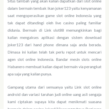
Situs tambah yang akan kalian dapatkan dari slot online
dalam bermain tembak ikan joker123 yaitu kenyamanan
saat mengoperasikan game slot online indonesia yang
tak dapat ditandingi oleh live casino paling familiar
didunia. Bermain di Link slot88 memungkinkan bagi
kalian mengakses aplikasi dengan sistem download
joker123 dari hand phone dimana saja anda berada.
Dimasa ini kalian telah tak perlu repot untuk mencari
agen slot online indonesia. Bandar mesin slots online
Habanero membuat kalian dapat bermain via perangkat
apa saja yang kalian punya.
Gampang utama dari semuanya yaitu Link slot online
android dan variasi taruhan judi online uang asli sengaja
kami ciptakan supaya kita dapat menikmati suasana
bermain dalam casino joker123 sesungguhnya Bagi para