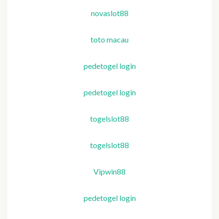
novaslot88
toto macau
pedetogel login
pedetogel login
togelslot88
togelslot88
Vipwin88
pedetogel login